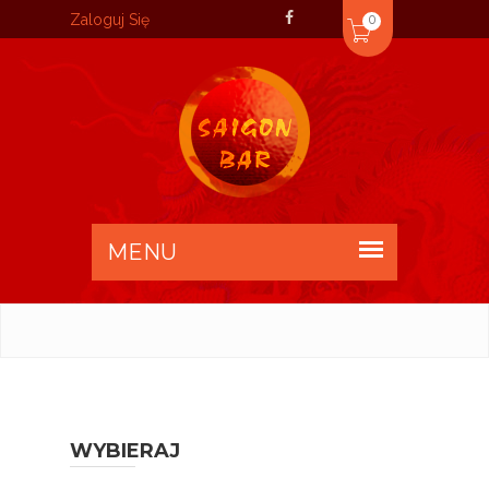
Zaloguj Się
0
WYBIERAJ