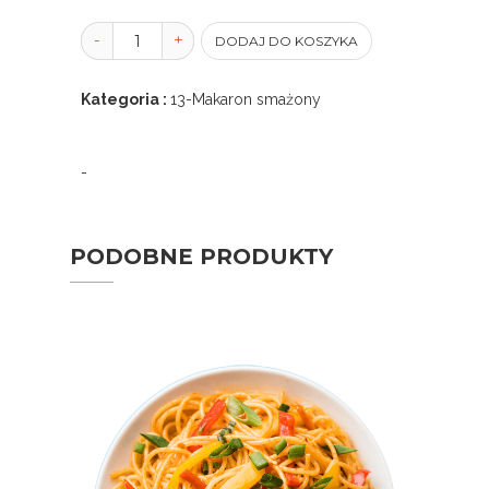
-
-
+
+
DODAJ DO KOSZYKA
Kategoria :
13-Makaron smażony
-
PODOBNE PRODUKTY