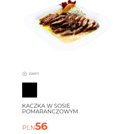
zoom
KACZKA W SOSIE
POMARAŃCZOWYM
56
PLN