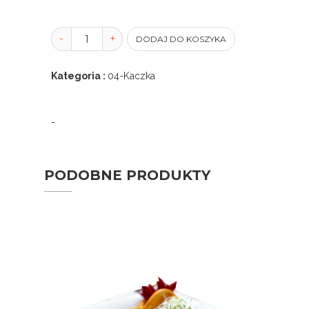
-
-
+
+
DODAJ DO KOSZYKA
Kategoria :
04-Kaczka
-
PODOBNE PRODUKTY