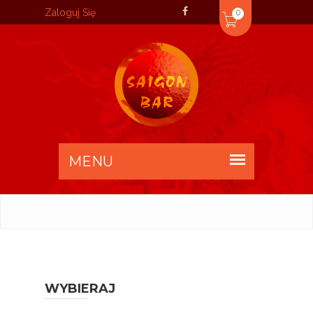
Zaloguj Się
0
WYBIERAJ